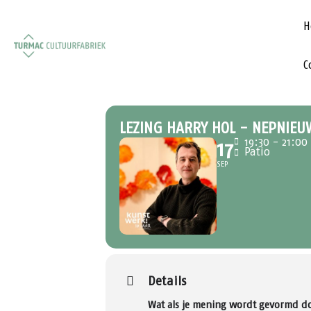
H
C
LEZING HARRY HOL - NEPNIEU
19:30 - 21:00
17
Patio
SEP
Details
Wat als je mening wordt gevormd doo