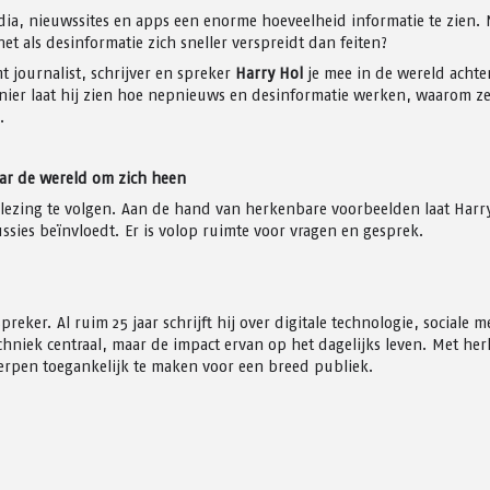
edia, nieuwssites en apps een enorme hoeveelheid informatie te zien.
et als desinformatie zich sneller verspreidt dan feiten?
t journalist, schrijver en spreker
Harry Hol
je mee in de wereld achte
nier laat hij zien hoe nepnieuws en desinformatie werken, waarom ze z
.
aar de wereld om zich heen
e lezing te volgen. Aan de hand van herkenbare voorbeelden laat Harr
sies beïnvloedt. Er is volop ruimte voor vragen en gesprek.
spreker. Al ruim 25 jaar schrijft hij over digitale technologie, sociale
techniek centraal, maar de impact ervan op het dagelijks leven. Met 
erpen toegankelijk te maken voor een breed publiek.