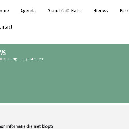
ome
Agenda
Grand Café Hal12
Nieuws
Besc
ontact
WS
Nu bezig 1 Uur 30 Minuten
r informatie die niet klopt?