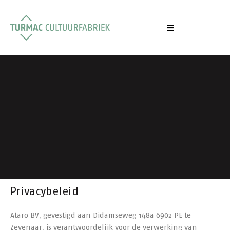
Privacybeleid
Ataro BV, gevestigd aan Didamseweg 148a 6902 PE te
Zevenaar, is verantwoordelijk voor de verwerking van