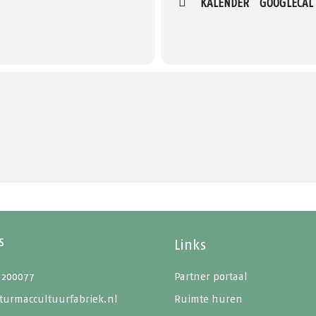
KALENDER
GOOGLECAL
s
Links
 200077
Partner portaal
turmaccultuurfabriek.nl
Ruimte huren