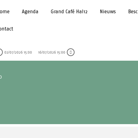
ome
Agenda
Grand Café Hal12
Nieuws
Besc
ontact
02/07/2026 15:00
16/07/2026 15:00
0