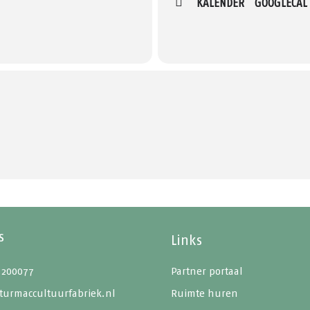
KALENDER
GOOGLECAL
s
Links
 200077
Partner portaal
turmaccultuurfabriek.nl
Ruimte huren