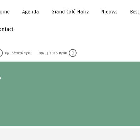
ome
Agenda
Grand Café Hal12
Nieuws
Besc
ontact
25/06/2026 15:00
09/07/2026 15:00
0